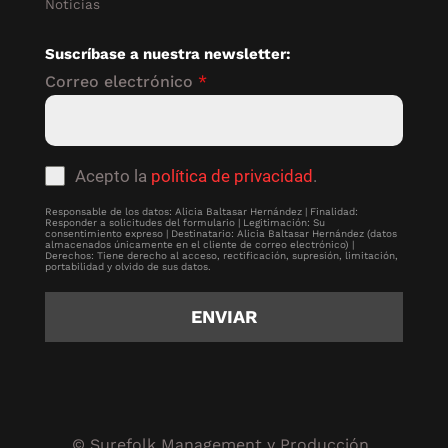
Noticias
Suscríbase a nuestra newsletter:
Correo electrónico
*
Acepto la
política de privacidad
.
Responsable de los datos: Alicia Baltasar Hernández | Finalidad:
Responder a solicitudes del formulario | Legitimación: Su
consentimiento expreso | Destinatario: Alicia Baltasar Hernández (datos
almacenados únicamente en el cliente de correo electrónico) |
Derechos: Tiene derecho al acceso, rectificación, supresión, limitación,
portabilidad y olvido de sus datos.
ENVIAR
© Surefolk Management y Producción