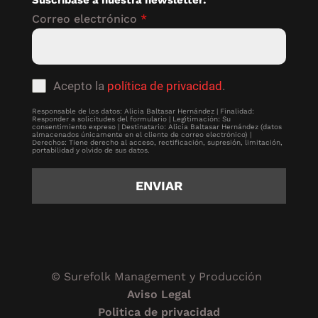
Correo electrónico
*
Acepto la
política de privacidad
.
Responsable de los datos: Alicia Baltasar Hernández | Finalidad:
Responder a solicitudes del formulario | Legitimación: Su
consentimiento expreso | Destinatario: Alicia Baltasar Hernández (datos
almacenados únicamente en el cliente de correo electrónico) |
Derechos: Tiene derecho al acceso, rectificación, supresión, limitación,
portabilidad y olvido de sus datos.
ENVIAR
© Surefolk Management y Producción
Aviso Legal
Politica de privacidad