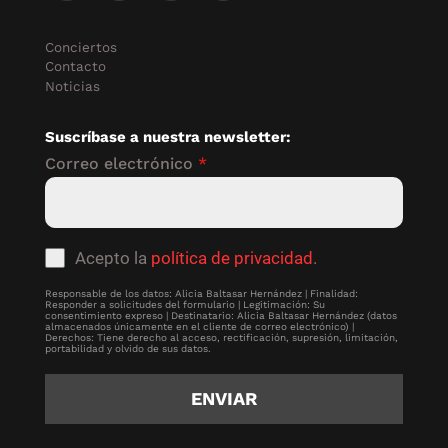
Conciertos
Contacto
Noticias
Suscríbase a nuestra newsletter:
Correo electrónico
*
Acepto la
política de privacidad
.
Responsable de los datos: Alicia Baltasar Hernández | Finalidad:
Responder a solicitudes del formulario | Legitimación: Su
consentimiento expreso | Destinatario: Alicia Baltasar Hernández (datos
almacenados únicamente en el cliente de correo electrónico) |
Derechos: Tiene derecho al acceso, rectificación, supresión, limitación,
portabilidad y olvido de sus datos.
ENVIAR