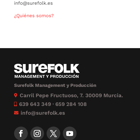
info@surefolk.es
¿Quiénes somos?
Surefolk Management y Producción
Carril Pepe Fructuoso, 7. 30009 Murcia.

639 643 349 · 659 284 108

info@surefolk.es
